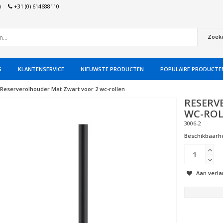
n
+31 (0) 614688110
Zoek
S
KLANTENSERVICE
NIEUWSTE PRODUCTEN
POPULAIRE PRODUCTE
Reserverolhouder Mat Zwart voor 2 wc-rollen
RESERV
WC-RO
3006-2
Beschikbaarhe
Aan verla