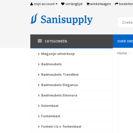
mijn account
verlanglijst
winkelwagen
bestelle
CATEGORIEËN
OVER ON
Home
Magazijn uitverkoop
Badmeubels
Badmeubels Trendline
Badmeubels Eleganza
Badmeubels Eleonora
Kolomkast
Fonteinkast
Fontein t.b.v. fonteinkast