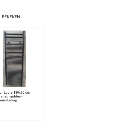
 BEKEKEN
or Lydia 180x60 cm
t met midden-
ansluiting