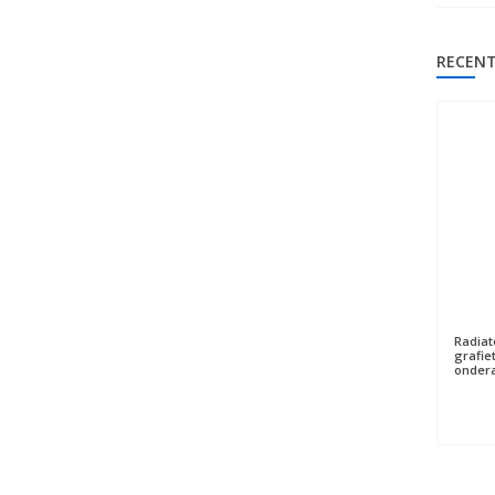
RECENT
Radiat
grafie
ondera