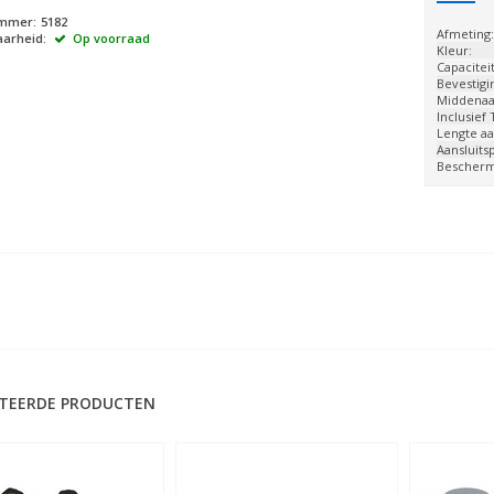
ummer:
5182
Afmeting
arheid:
Op voorraad
Kleur:
Capaciteit
Bevestigi
Middenaan
Inclusief
Lengte aa
Aansluits
Bescherm
TEERDE PRODUCTEN