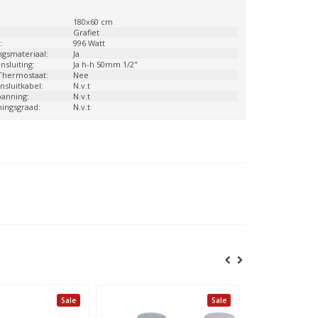
:
180x60 cm
Grafiet
:
996 Watt
ngsmateriaal:
Ja
sluiting:
Ja h-h 50mm 1/2"
 Thermostaat:
Nee
nsluitkabel:
N.v.t
panning:
N.v.t
ingsgraad:
N.v.t
Sale
Sale