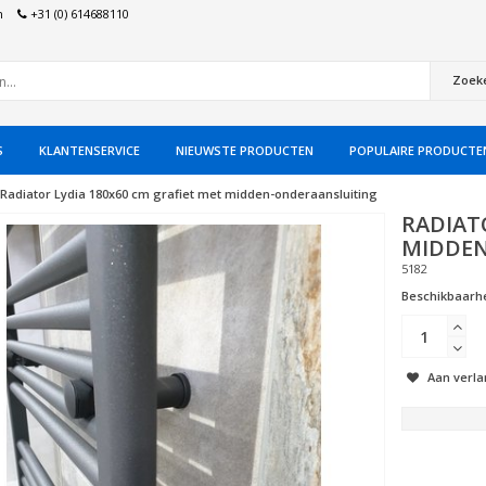
n
+31 (0) 614688110
Zoek
S
KLANTENSERVICE
NIEUWSTE PRODUCTEN
POPULAIRE PRODUCTE
Radiator Lydia 180x60 cm grafiet met midden-onderaansluiting
RADIAT
MIDDEN
5182
Beschikbaarhe
Aan verla