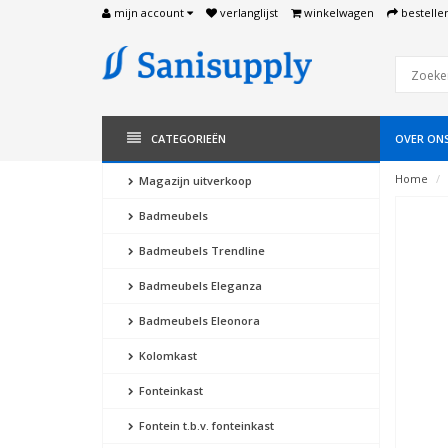
mijn account
verlanglijst
winkelwagen
bestelle
CATEGORIEËN
OVER ON
Home
Magazijn uitverkoop
Badmeubels
Badmeubels Trendline
Badmeubels Eleganza
Badmeubels Eleonora
Kolomkast
Fonteinkast
Fontein t.b.v. fonteinkast