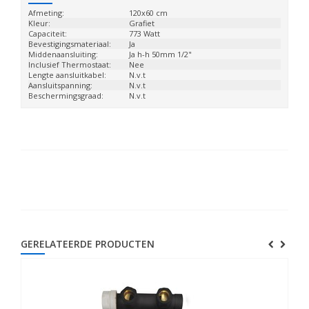
Afmeting:
120x60 cm
Kleur:
Grafiet
Capaciteit:
773 Watt
Bevestigingsmateriaal:
Ja
Middenaansluiting:
Ja h-h 50mm 1/2"
Inclusief Thermostaat:
Nee
Lengte aansluitkabel:
N.v.t
Aansluitspanning:
N.v.t
Beschermingsgraad:
N.v.t
GERELATEERDE PRODUCTEN