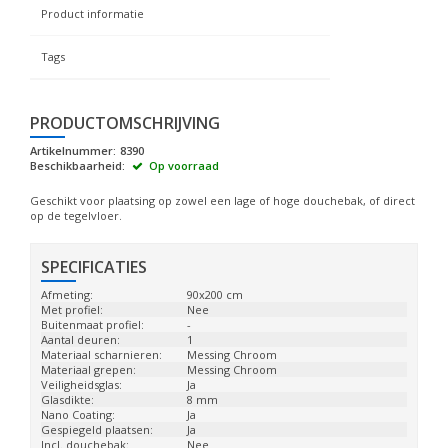
Product informatie
Tags
PRODUCTOMSCHRIJVING
Artikelnummer:
8390
Beschikbaarheid:
Op voorraad
Geschikt voor plaatsing op zowel een lage of hoge douchebak, of direct
op de tegelvloer.
SPECIFICATIES
Afmeting:
90x200 cm
Met profiel:
Nee
Buitenmaat profiel:
-
Aantal deuren:
1
Materiaal scharnieren:
Messing Chroom
Materiaal grepen:
Messing Chroom
Veiligheidsglas:
Ja
Glasdikte:
8 mm
Nano Coating:
Ja
Gespiegeld plaatsen:
Ja
Incl. douchebak:
Nee