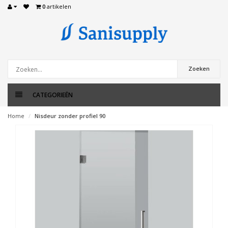
0
artikelen
Zoeken
CATEGORIEËN
Home
Nisdeur zonder profiel 90