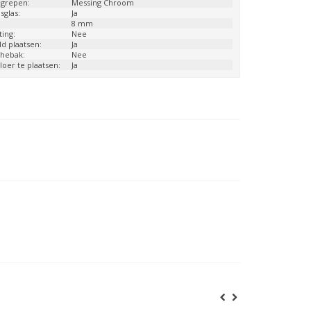
 grepen:
Messing Chroom
sglas:
Ja
:
8 mm
ing:
Nee
d plaatsen:
Ja
chebak:
Nee
loer te plaatsen:
Ja