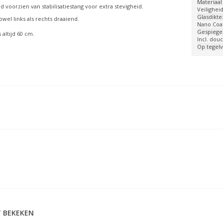
Materiaal
 voorzien van stabilisatiestang voor extra stevigheid.
Veiligheid
Glasdikte
wel links als rechts draaiend.
Nano Coat
Gespiegel
 altijd 60 cm.
Incl. dou
Op tegelv
 BEKEKEN