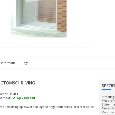
 informatie
Tags
CTOMSCHRIJVING
SPECIF
ummer:
1120-1
Afmeting
arheid:
Op voorraad
Met profie
Buitenmaa
voor plaatsing op zowel een lage of hoge douchebak, of direct op de
Aantal de
.
Materiaal