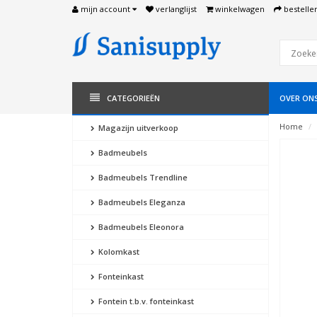
mijn account
verlanglijst
winkelwagen
bestelle
CATEGORIEËN
OVER ON
Home
Magazijn uitverkoop
Badmeubels
Badmeubels Trendline
Badmeubels Eleganza
Badmeubels Eleonora
Kolomkast
Fonteinkast
Fontein t.b.v. fonteinkast