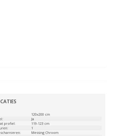
ICATIES
:
120x200 cm
l:
Ja
t profiel:
119-123 cm
uren:
1
 scharnieren:
Messing Chroom