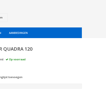
en
N
AANBIEDINGEN
R QUADRA 120
id:
Op voorraad
nglijst toevoegen