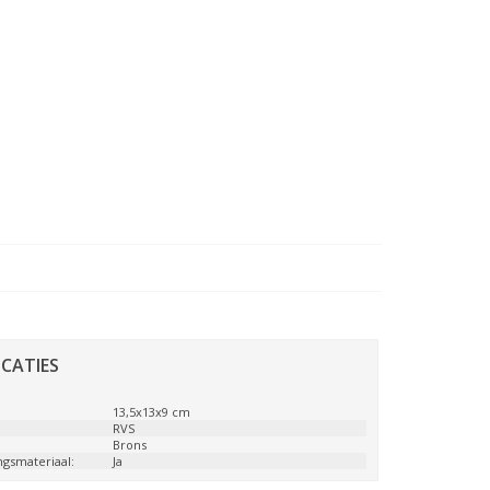
ICATIES
:
13,5x13x9 cm
:
RVS
Brons
ngsmateriaal:
Ja