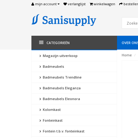
mijn account
verlanglijst
winkelwagen
bestelle
CATEGORIEËN
OVER ON
Home
Magazijn uitverkoop
Badmeubels
Badmeubels Trendline
Badmeubels Eleganza
Badmeubels Eleonora
Kolomkast
Fonteinkast
Fontein t.b.v. fonteinkast