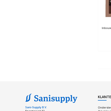
Inbouw
KLANTE
Sani-Supply B.V.
Onderste
Energieweg 32