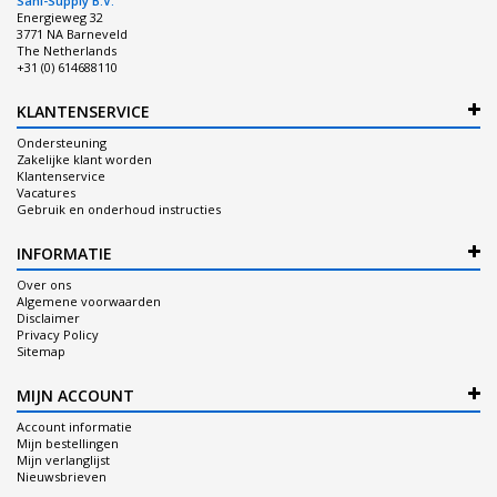
Sani-Supply B.V.
Energieweg 32
3771 NA Barneveld
The Netherlands
+31 (0) 614688110
KLANTENSERVICE
Ondersteuning
Zakelijke klant worden
Klantenservice
Vacatures
Gebruik en onderhoud instructies
INFORMATIE
Over ons
Algemene voorwaarden
Disclaimer
Privacy Policy
Sitemap
MIJN ACCOUNT
Account informatie
Mijn bestellingen
Mijn verlanglijst
Nieuwsbrieven