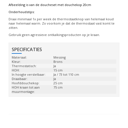
Afbeelding is van de doucheset met douchekop 20cm
Onderhoudstips:
Draai minimaal 1x per week de thermostaatknop van helemaal koud
naar helemaal warm. Zo voorkom je dat de thermostaat vast komt te
zitten.
Gebruik geen agressieve ontkalkingsproducten op je kraan.
SPECIFICATIES
Materiaal:
Messing
Kleur:
Brons
Thermostatisch:
Ja
HOH:
15 cm
In hoogte verstelbaar:
Ja / 73 tot 110 cm
Draaibaar:
Ja
Hoofddouchekop:
25 cm
HOH kraan tot aan
75 cm
muurmontage: