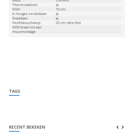
Kleur:
Chroom
Thermostatisch:
Ja
HOH:
15 cm
In hoogte verstelbaar:
Ja
Draaibaar:
Ja
Hoofddouchekop:
25 cm ultra thin
HOH kraan tot aan
muurmontage:
TAGS
RECENT BEKEKEN