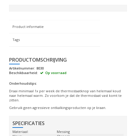
Product informatie
Tags
PRODUCTOMSCHRIJVING
Artikelnummer:
8030
Beschikbaarheid:
Op voorraad
Onderhoudstips:
Draai minimaal 1x per week de thermostaatknop van helemaal koud
naar helemaal warm. Zo voorkom je dat de thermostaat vast komt te
zitten.
Gebruik geen agressieve ontkalkingsproducten op je kraan.
SPECIFICATIES
Materiaal:
Messing