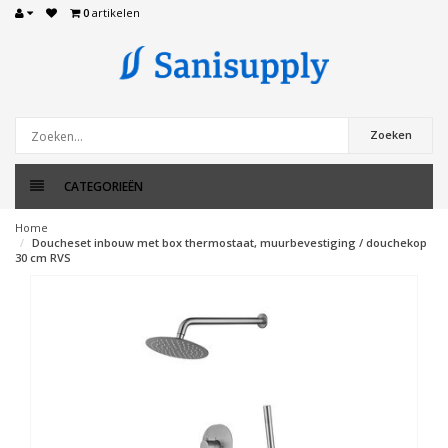
0
artikelen
Zoeken
CATEGORIEËN
Home
Doucheset inbouw met box thermostaat, muurbevestiging / douchekop
30 cm RVS