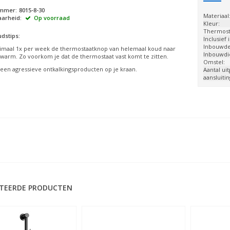
ummer:
8015-8-30
Materiaal
arheid:
Op voorraad
Kleur:
Thermost
dstips:
Inclusief
Inbouwdee
imaal 1x per week de thermostaatknop van helemaal koud naar
Inbouwdi
warm. Zo voorkom je dat de thermostaat vast komt te zitten.
Omstel:
een agressieve ontkalkingsproducten op je kraan.
Aantal ui
aansluiti
TEERDE PRODUCTEN