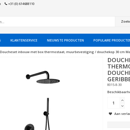
n
+31 (0) 614688110
Zoek
S
KLANTENSERVICE
NIEUWSTE PRODUCTEN
POPULAIRE PRODUCTE
Doucheset inbouw met box thermostaat, muurbevestiging / douchekop 30 cm Ma
DOUCHE
THERMO
DOUCHE
GERIBB
8015-8-30
Beschikbaarhe
Aan verla