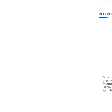
RECENT
Douche
thermo
muurbe
30 cm 
geribb