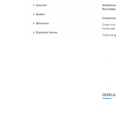
Artikeln
Douche
Beschikba
Baden
Onderhou
Afvoeren
Draai min
helemaal 
Diamant boren
Gebruik g
GERELA