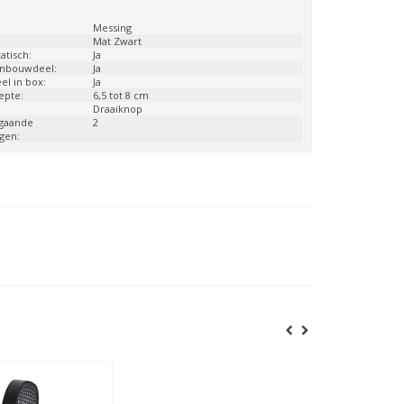
:
Messing
Mat Zwart
atisch:
Ja
 inbouwdeel:
Ja
l in box:
Ja
epte:
6,5 tot 8 cm
Draaiknop
tgaande
2
ngen: