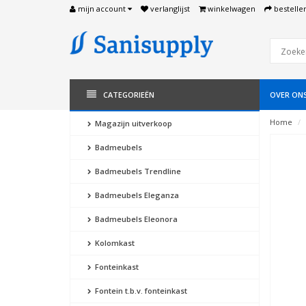
mijn account
verlanglijst
winkelwagen
bestelle
CATEGORIEËN
OVER ON
Home
Magazijn uitverkoop
Badmeubels
Badmeubels Trendline
Badmeubels Eleganza
Badmeubels Eleonora
Kolomkast
Fonteinkast
Fontein t.b.v. fonteinkast