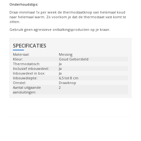
Onderhoudstips:
Draai minimaal 1x per week de thermostaatknop van helemaal koud
naar helemaal warm. Zo voorkom je dat de thermostaat vast komt te
zitten.
Gebruik geen agressieve ontkalkingsproducten op je kraan.
SPECIFICATIES
Materiaal:
Messing
Kleur:
Goud Geborsteld
Thermostatisch:
Ja
Inclusief inbouwdeel:
Ja
Inbouwdeel in box:
Ja
Inbouwdiepte:
6,5 tot 8 cm
Omstel:
Draaiknop
Aantal uitgaande
2
aansluitingen: