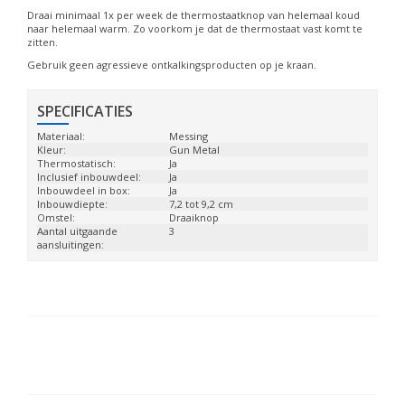
Draai minimaal 1x per week de thermostaatknop van helemaal koud
naar helemaal warm. Zo voorkom je dat de thermostaat vast komt te
zitten.
Gebruik geen agressieve ontkalkingsproducten op je kraan.
SPECIFICATIES
Materiaal:
Messing
Kleur:
Gun Metal
Thermostatisch:
Ja
Inclusief inbouwdeel:
Ja
Inbouwdeel in box:
Ja
Inbouwdiepte:
7,2 tot 9,2 cm
Omstel:
Draaiknop
Aantal uitgaande
3
aansluitingen: