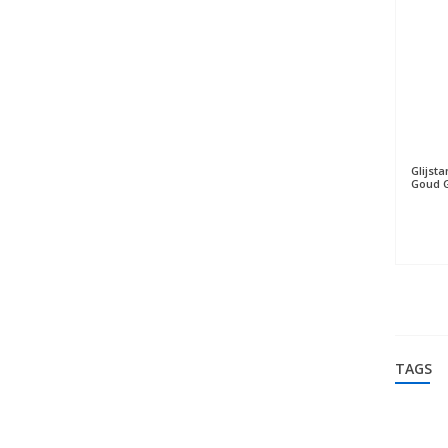
Glijst
Goud G
TAGS