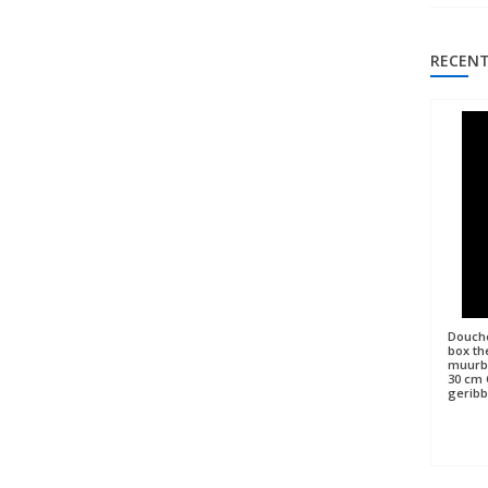
RECENT
Douche
box th
muurbe
30 cm 
geribb