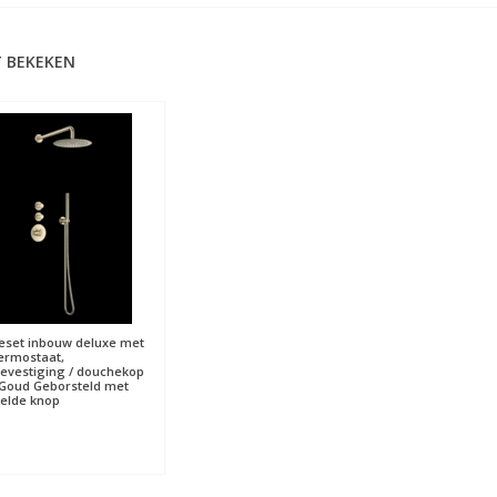
 BEKEKEN
set inbouw deluxe met
ermostaat,
vestiging / douchekop
Goud Geborsteld met
elde knop