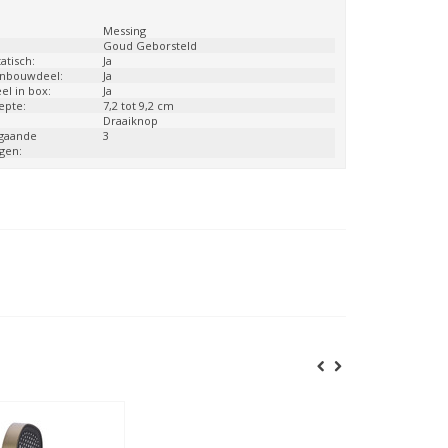
:
Messing
Goud Geborsteld
atisch:
Ja
 inbouwdeel:
Ja
l in box:
Ja
epte:
7,2 tot 9,2 cm
Draaiknop
tgaande
3
ngen: