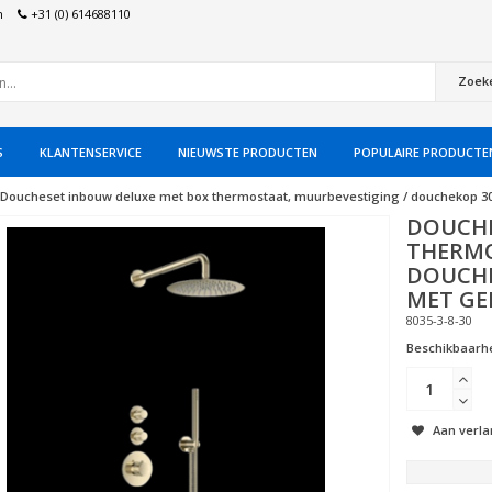
n
+31 (0) 614688110
Zoek
S
KLANTENSERVICE
NIEUWSTE PRODUCTEN
POPULAIRE PRODUCTE
Doucheset inbouw deluxe met box thermostaat, muurbevestiging / douchekop 3
DOUCHE
THERMO
DOUCHE
MET GE
8035-3-8-30
Beschikbaarhe
Aan verla