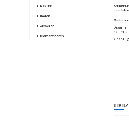
Artikeln
Douche
Beschikba
Baden
Onderhou
Afvoeren
Draai min
helemaal 
Diamant boren
Gebruik g
GERELA