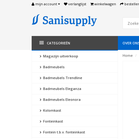
mijn account
verlanglijst
winkelwagen
bestelle
CATEGORIEËN
OVER ON
Home
Magazijn uitverkoop
Badmeubels
Badmeubels Trendline
Badmeubels Eleganza
Badmeubels Eleonora
Kolomkast
Fonteinkast
Fontein t.b.v. fonteinkast