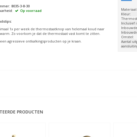
ummer:
8035-3-8-30
Materiaal
arheid:
Op voorraad
Kleur:
Thermost
dstips:
Inclusief
Inbouwdee
imaal 1x per week de thermostaatknop van helemaal koud naar
Inbouwdi
warm. Zo voorkom je dat de thermostaat vast komt te zitten.
Omstel:
een agressieve ontkalkingsproducten op je kraan.
Aantal ui
aansluiti
TEERDE PRODUCTEN