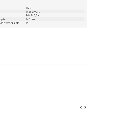
:
RVS
Mat Zwart
:
90x7x6,7 cm
epte:
6,7 cm
aar waterslot:
Ja