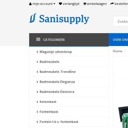
mijn account
verlanglijst
winkelwagen
bestelle
CATEGORIEËN
OVER ON
Home
Magazijn uitverkoop
Badmeubels
Badmeubels Trendline
Badmeubels Eleganza
Badmeubels Eleonora
Kolomkast
Fonteinkast
Fontein t.b.v. fonteinkast