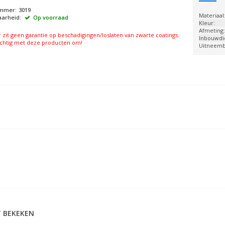
ummer:
3019
Materiaal
arheid:
Op voorraad
Kleur:
Afmeting
r zit geen garantie op beschadigingen/loslaten van zwarte coatings.
Inbouwdi
chtig met deze producten om!
Uitneemb
 BEKEKEN