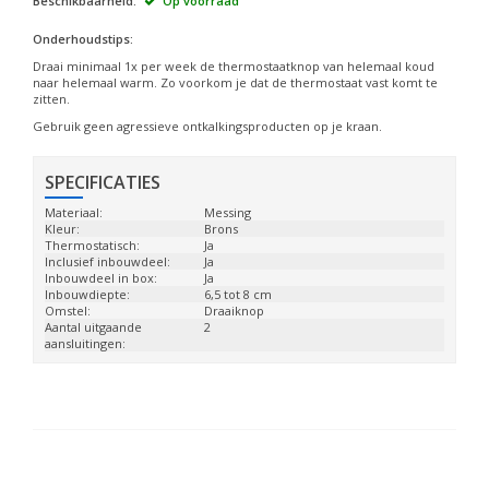
Beschikbaarheid:
Op voorraad
Onderhoudstips:
Draai minimaal 1x per week de thermostaatknop van helemaal koud
naar helemaal warm. Zo voorkom je dat de thermostaat vast komt te
zitten.
Gebruik geen agressieve ontkalkingsproducten op je kraan.
SPECIFICATIES
Materiaal:
Messing
Kleur:
Brons
Thermostatisch:
Ja
Inclusief inbouwdeel:
Ja
Inbouwdeel in box:
Ja
Inbouwdiepte:
6,5 tot 8 cm
Omstel:
Draaiknop
Aantal uitgaande
2
aansluitingen: