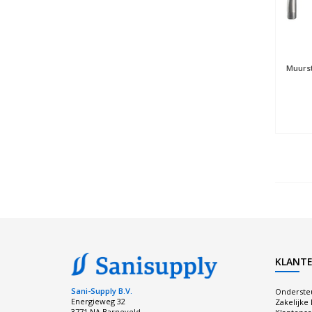
Muurs
KLANTE
Sani-Supply B.V.
Onderste
Energieweg 32
Zakelijke
3771 NA Barneveld