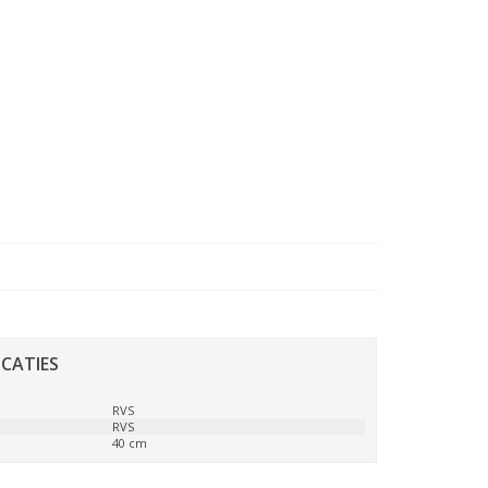
ICATIES
:
RVS
RVS
40 cm