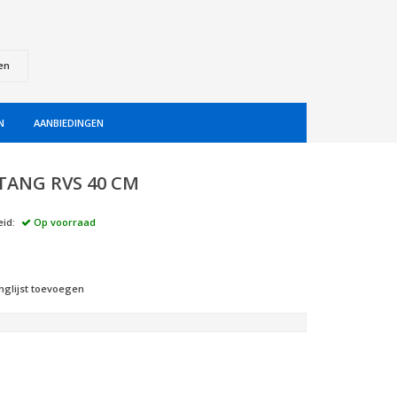
en
N
AANBIEDINGEN
ANG RVS 40 CM
id:
Op voorraad
nglijst toevoegen