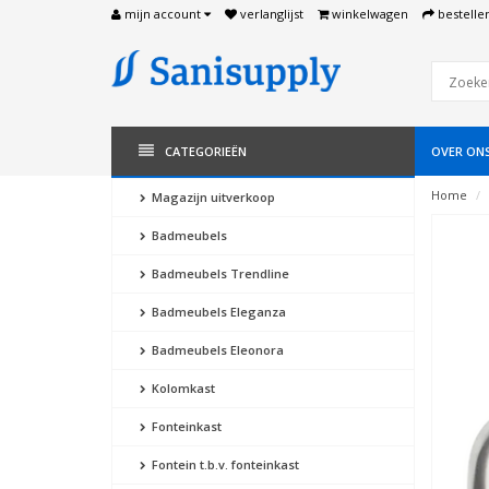
mijn account
verlanglijst
winkelwagen
bestelle
CATEGORIEËN
OVER ON
Home
Magazijn uitverkoop
Badmeubels
Badmeubels Trendline
Badmeubels Eleganza
Badmeubels Eleonora
Kolomkast
Fonteinkast
Fontein t.b.v. fonteinkast