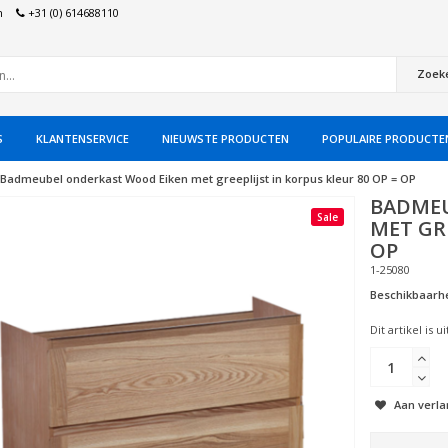
n
+31 (0) 614688110
Zoek
S
KLANTENSERVICE
NIEUWSTE PRODUCTEN
POPULAIRE PRODUCTE
Badmeubel onderkast Wood Eiken met greeplijst in korpus kleur 80 OP = OP
BADMEU
Sale
MET GRE
OP
1-25080
Beschikbaarhe
Dit artikel is 
Aan verla