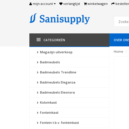
mijn account
verlanglijst
winkelwagen
bestelle
CATEGORIEËN
OVER ON
Home
Magazijn uitverkoop
Badmeubels
Badmeubels Trendline
Badmeubels Eleganza
Badmeubels Eleonora
Kolomkast
Fonteinkast
Fontein t.b.v. fonteinkast