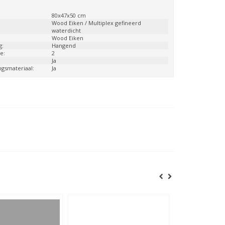
:
80x47x50 cm
:
Wood Eiken / Multiplex gefineerd
waterdicht
Wood Eiken
g:
Hangend
e:
2
:
Ja
ngsmateriaal:
Ja