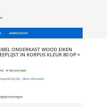
en
N
AANBIEDINGEN
BEL ONDERKAST WOOD EIKEN
EPLIJST IN KORPUS KLEUR 80 OP =
id:
Op voorraad
uitlopend! Op=Op ...
Meer informatie
nglijst toevoegen