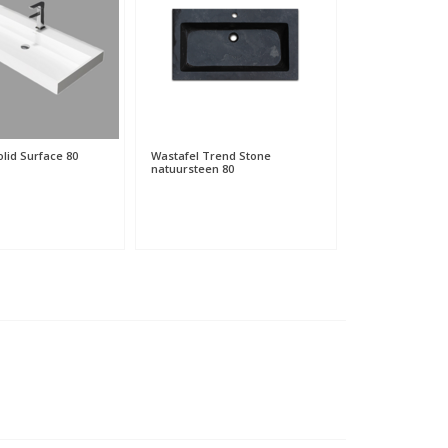
lid Surface 80
Wastafel Trend Stone
Wastafel Keram
natuursteen 80