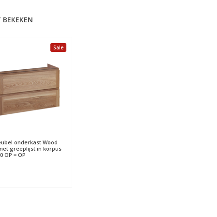
 BEKEKEN
Sale
ubel onderkast Wood
met greeplijst in korpus
80 OP = OP