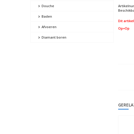
Artikeln
Douche
Beschikba
Baden
Dit artike
Afvoeren
Op=Op
Diamant boren
GERELA