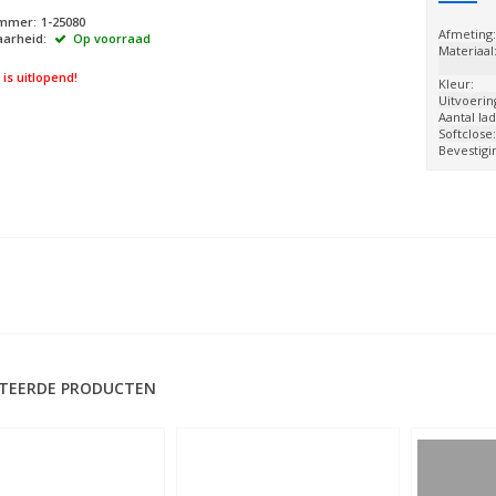
ummer:
1-25080
Afmeting
arheid:
Op voorraad
Materiaal
l is uitlopend!
Kleur:
Uitvoerin
Aantal lad
Softclose
Bevestigi
TEERDE PRODUCTEN