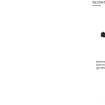
RECENT
Badme
thermo
geribb