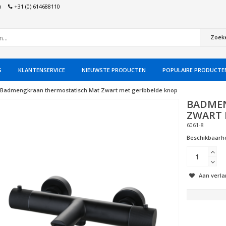
n
+31 (0) 614688110
Zoek
S
KLANTENSERVICE
NIEUWSTE PRODUCTEN
POPULAIRE PRODUCTE
Badmengkraan thermostatisch Mat Zwart met geribbelde knop
BADME
ZWART 
6061-8
Beschikbaarhe
Aan verla