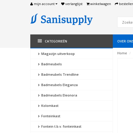
mijn account
verlanglijst
winkelwagen
bestelle
CATEGORIEËN
OVER ON
Home
Magazijn uitverkoop
Badmeubels
Badmeubels Trendline
Badmeubels Eleganza
Badmeubels Eleonora
Kolomkast
Fonteinkast
Fontein t.b.v. fonteinkast