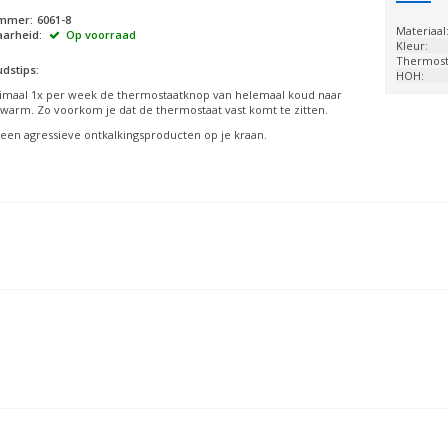
ummer:
6061-8
Materiaal
arheid:
Op voorraad
Kleur:
Thermost
dstips:
HOH:
imaal 1x per week de thermostaatknop van helemaal koud naar
warm. Zo voorkom je dat de thermostaat vast komt te zitten.
een agressieve ontkalkingsproducten op je kraan.