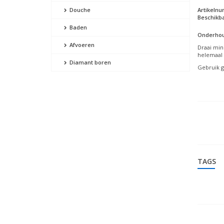
Artikeln
Douche
Beschikba
Baden
Onderhou
Afvoeren
Draai min
helemaal 
Diamant boren
Gebruik g
TAGS