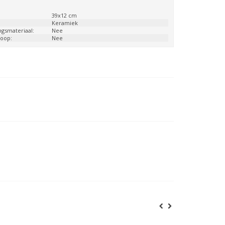
:
39x12 cm
:
Keramiek
ngsmateriaal:
Nee
loop:
Nee