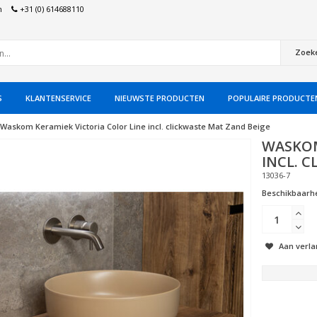
n
+31 (0) 614688110
Zoek
S
KLANTENSERVICE
NIEUWSTE PRODUCTEN
POPULAIRE PRODUCTE
Waskom Keramiek Victoria Color Line incl. clickwaste Mat Zand Beige
WASKOM
INCL. 
13036-7
Beschikbaarhe
Aan verla