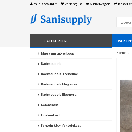
mijn account
verlanglijst
winkelwagen
bestelle
CATEGORIEËN
OVER ON
Home
Magazijn uitverkoop
Badmeubels
Badmeubels Trendline
Badmeubels Eleganza
Badmeubels Eleonora
Kolomkast
Fonteinkast
Fontein t.b.v. fonteinkast