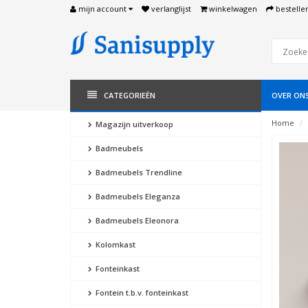
mijn account
verlanglijst
winkelwagen
bestelle
CATEGORIEËN
OVER ON
Home
Magazijn uitverkoop
Badmeubels
Badmeubels Trendline
Badmeubels Eleganza
Badmeubels Eleonora
Kolomkast
Fonteinkast
Fontein t.b.v. fonteinkast