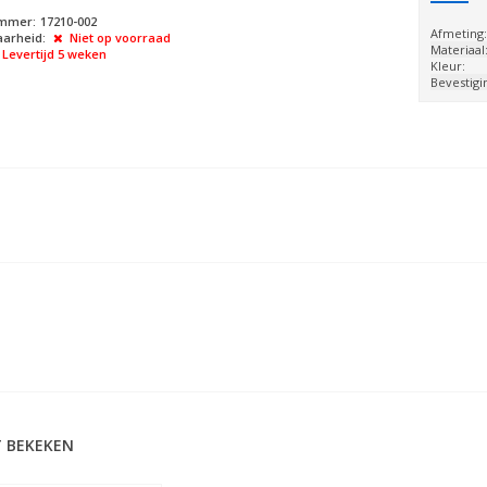
ummer:
17210-002
Afmeting
arheid:
Niet op voorraad
Materiaal
Levertijd 5 weken
Kleur:
Bevestigi
 BEKEKEN