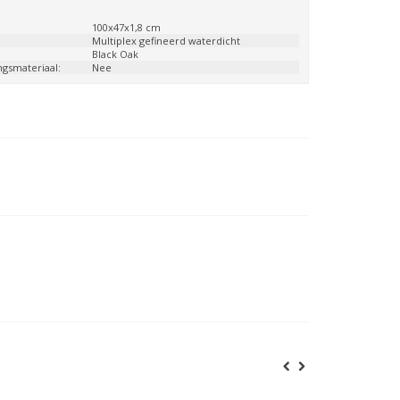
:
100x47x1,8 cm
:
Multiplex gefineerd waterdicht
Black Oak
ngsmateriaal:
Nee