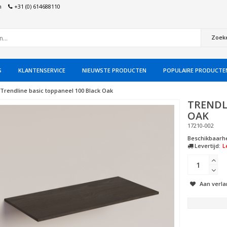
n
+31 (0) 614688110
Zoek
S
KLANTENSERVICE
NIEUWSTE PRODUCTEN
POPULAIRE PRODUCTE
Trendline basic toppaneel 100 Black Oak
TRENDL
OAK
17210-002
Beschikbaarhe
Levertijd:
L
Aan verla