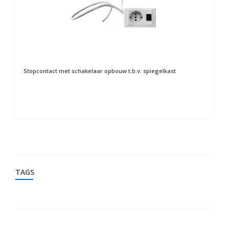
Stopcontact met schakelaar opbouw t.b.v. spiegelkast
Sp
TAGS