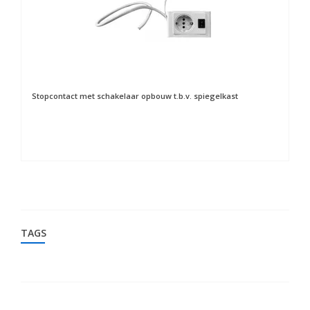
Stopcontact met schakelaar opbouw t.b.v. spiegelkast
Sp
TAGS