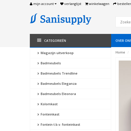
mijn account
verlanglijst
winkelwagen
bestelle
CATEGORIEËN
OVER ON
Home
Magazijn uitverkoop
Badmeubels
Badmeubels Trendline
Badmeubels Eleganza
Badmeubels Eleonora
Kolomkast
Fonteinkast
Fontein t.b.v. fonteinkast