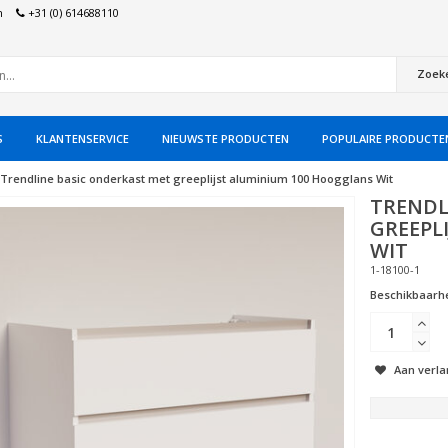
n
+31 (0) 614688110
Zoek
S
KLANTENSERVICE
NIEUWSTE PRODUCTEN
POPULAIRE PRODUCTE
Trendline basic onderkast met greeplijst aluminium 100 Hoogglans Wit
TRENDL
GREEPL
WIT
1-18100-1
Beschikbaarhe
Aan verla