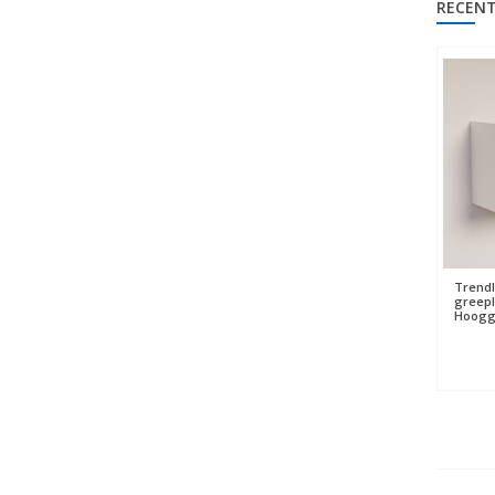
RECENT
Trendl
greepl
Hooggl