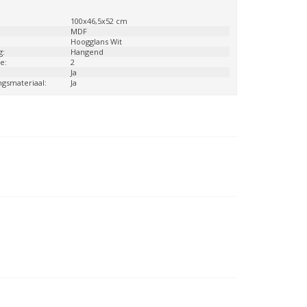
:
100x46,5x52 cm
:
MDF
Hoogglans Wit
g:
Hangend
e:
2
:
Ja
ngsmateriaal:
Ja