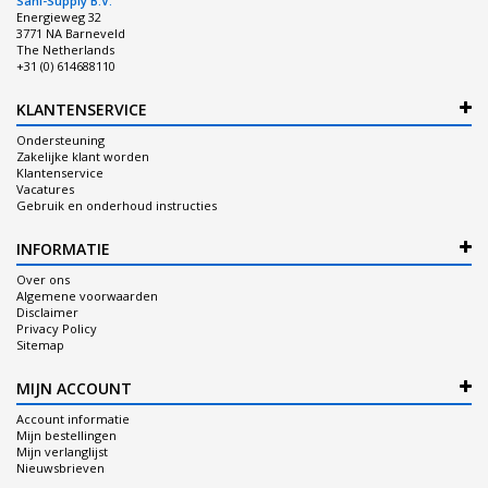
Sani-Supply B.V.
Energieweg 32
3771 NA Barneveld
The Netherlands
+31 (0) 614688110
KLANTENSERVICE
Ondersteuning
Zakelijke klant worden
Klantenservice
Vacatures
Gebruik en onderhoud instructies
INFORMATIE
Over ons
Algemene voorwaarden
Disclaimer
Privacy Policy
Sitemap
MIJN ACCOUNT
Account informatie
Mijn bestellingen
Mijn verlanglijst
Nieuwsbrieven