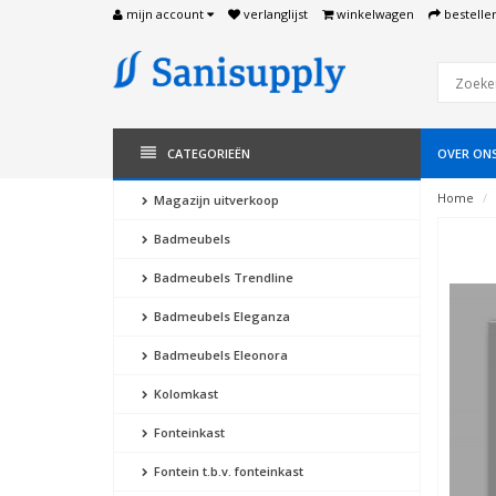
mijn account
verlanglijst
winkelwagen
bestelle
CATEGORIEËN
OVER ON
Home
Magazijn uitverkoop
Badmeubels
Badmeubels Trendline
Badmeubels Eleganza
Badmeubels Eleonora
Kolomkast
Fonteinkast
Fontein t.b.v. fonteinkast