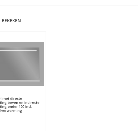
 BEKEKEN
l met directe
hting boven en indirecte
ting onder 100 incl.
elverwarming