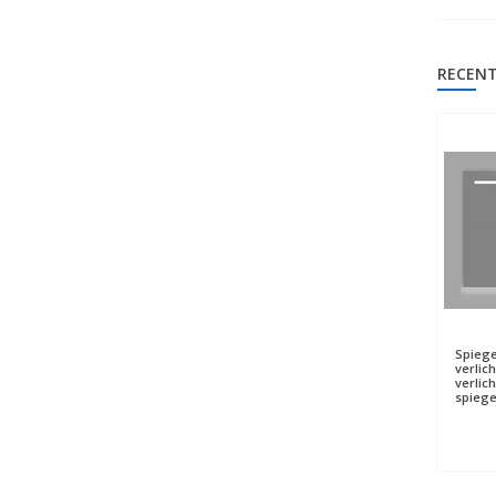
RECENT
Spiege
verlic
verlich
spieg