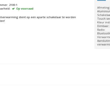
ummer:
2100-1
Afmeting
arheid:
Op voorraad
Aluminiu
Schakelaa
lverwarming dient op een aparte schakelaar te worden
Touch se
ten!
Kleur ins
Dimbaar:
Radio:
Bluetooth
Verwarmi
Aansluitin
verwarmi