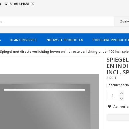
n
+31 (0) 614688110
Zoek
S
KLANTENSERVICE
NIEUWSTE PRODUCTEN
POPULAIRE PRODUCTE
Spiegel met directe verlichting boven en indirecte verlichting onder 100 incl. s
SPIEGE
EN IND
INCL. 
2100-1
Beschikbaarhe
Aan verla