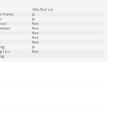
:
100x70x3 cm
m frame:
Ja
r:
Ja
nsor:
Nee
telbaar:
Nee
Nee
Nee
:
Nee
ng:
Ja
g t.b.v.
Nee
ng: