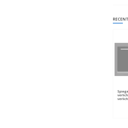
RECENT
Spiege
verlic
verlic