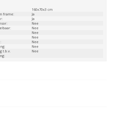
:
160x70x3 cm
m frame:
Ja
r:
Ja
nsor:
Nee
telbaar:
Nee
Nee
Nee
:
Nee
ng:
Nee
g t.b.v.
Nee
ng: