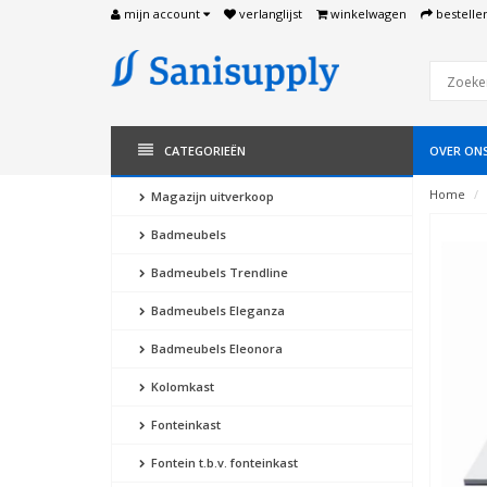
mijn account
verlanglijst
winkelwagen
bestelle
CATEGORIEËN
OVER ON
Home
Magazijn uitverkoop
Badmeubels
Badmeubels Trendline
Badmeubels Eleganza
Badmeubels Eleonora
Kolomkast
Fonteinkast
Fontein t.b.v. fonteinkast