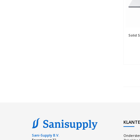
Solid 
KLANTE
Sani-Supply B.V.
Onderste
Energieweg 32