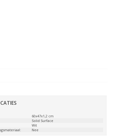
ICATIES
:
60x47x1,2 cm
:
Solid Surface
Wit
ngsmateriaal:
Nee