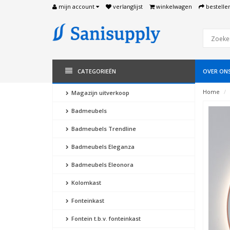
mijn account
verlanglijst
winkelwagen
bestelle
CATEGORIEËN
OVER ON
Home
Magazijn uitverkoop
Badmeubels
Badmeubels Trendline
Badmeubels Eleganza
Badmeubels Eleonora
Kolomkast
Fonteinkast
Fontein t.b.v. fonteinkast