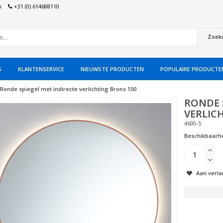
n
+31 (0) 614688110
Zoek
S
KLANTENSERVICE
NIEUWSTE PRODUCTEN
POPULAIRE PRODUCTE
Ronde spiegel met indirecte verlichting Brons 100
RONDE 
VERLIC
4600-5
Beschikbaarhe
Aan verla