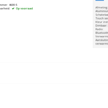
ummer:
4600-5
Afmeting
arheid:
Op voorraad
Aluminiu
Schakelaa
Touch se
Kleur ins
Dimbaar:
Radio:
Bluetooth
Verwarmi
Aansluitin
verwarmi