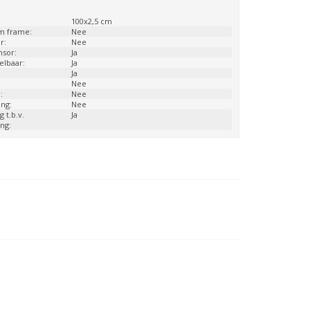
:
100x2,5 cm
m frame:
Nee
r:
Nee
nsor:
Ja
telbaar:
Ja
Ja
Nee
:
Nee
ng:
Nee
g t.b.v.
Ja
ng: