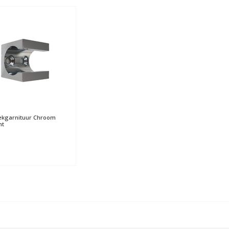
ekgarnituur Chroom
nt