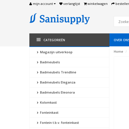
mijn account
verlanglijst
winkelwagen
bestelle
CATEGORIEËN
OVER ON
Home
Magazijn uitverkoop
Badmeubels
Badmeubels Trendline
Badmeubels Eleganza
Badmeubels Eleonora
Kolomkast
Fonteinkast
Fontein t.b.v. fonteinkast