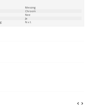
:
Messing
Chroom
Nee
Ja
g:
N.v.t.