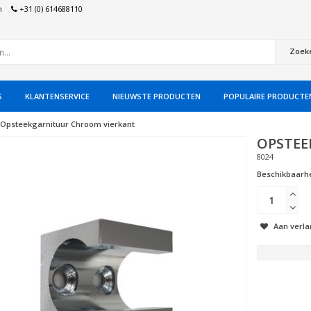
n
+31 (0) 614688110
Zoek
S
KLANTENSERVICE
NIEUWSTE PRODUCTEN
POPULAIRE PRODUCTE
Opsteekgarnituur Chroom vierkant
OPSTEE
8024
Beschikbaarhe
Aan verla