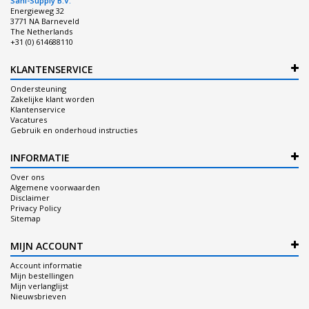
Sani-Supply B.V.
Energieweg 32
3771 NA Barneveld
The Netherlands
+31 (0) 614688110
KLANTENSERVICE
Ondersteuning
Zakelijke klant worden
Klantenservice
Vacatures
Gebruik en onderhoud instructies
INFORMATIE
Over ons
Algemene voorwaarden
Disclaimer
Privacy Policy
Sitemap
MIJN ACCOUNT
Account informatie
Mijn bestellingen
Mijn verlanglijst
Nieuwsbrieven