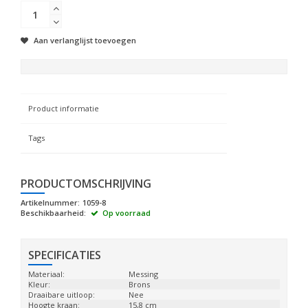
Aan verlanglijst toevoegen
Product informatie
Tags
PRODUCTOMSCHRIJVING
Artikelnummer:
1059-8
Beschikbaarheid:
Op voorraad
SPECIFICATIES
Materiaal:
Messing
Kleur:
Brons
Draaibare uitloop:
Nee
Hoogte kraan:
15,8 cm