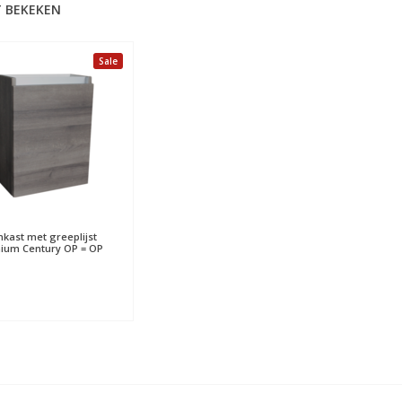
 BEKEKEN
Sale
nkast met greeplijst
ium Century OP = OP