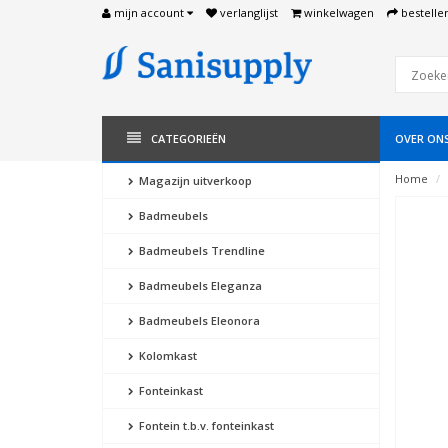
mijn account
verlanglijst
winkelwagen
bestelle
CATEGORIEËN
OVER ON
Home
Magazijn uitverkoop
Badmeubels
Badmeubels Trendline
Badmeubels Eleganza
Badmeubels Eleonora
Kolomkast
Fonteinkast
Fontein t.b.v. fonteinkast