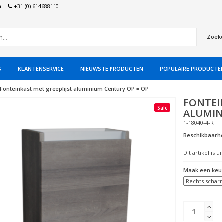
n
+31 (0) 614688110
Zoek
S
KLANTENSERVICE
NIEUWSTE PRODUCTEN
POPULAIRE PRODUCTE
Fonteinkast met greeplijst aluminium Century OP = OP
FONTEI
Sale
ALUMIN
1-18040-4-R
Beschikbaarhe
Dit artikel is 
Maak een keu