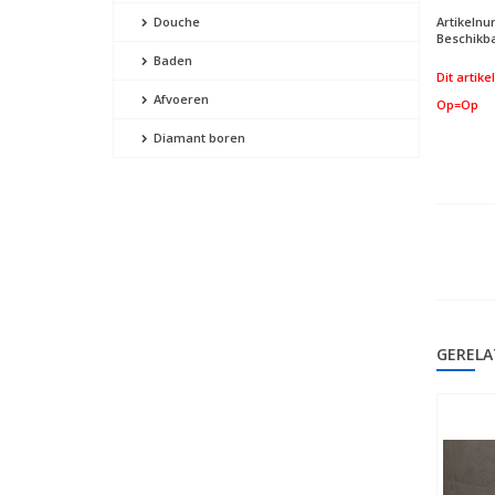
Artikeln
Douche
Beschikba
Baden
Dit artike
Afvoeren
Op=Op
Diamant boren
GERELA