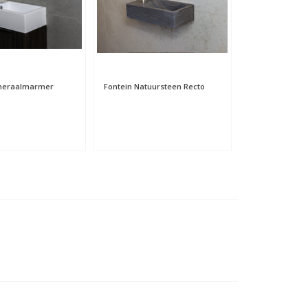
ineraalmarmer
Fontein Natuursteen Recto
Fontein Quartz