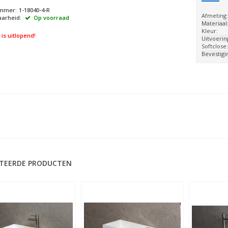
ummer:
1-18040-4-R
Afmeting
arheid:
Op voorraad
Materiaal
Kleur:
l is uitlopend!
Uitvoerin
Softclose
Bevestigi
TEERDE PRODUCTEN