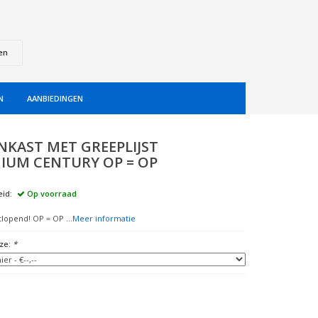
en
N
AANBIEDINGEN
NKAST MET GREEPLIJST
IUM CENTURY OP = OP
id:
Op voorraad
uitlopend! OP = OP ...
Meer informatie
ze:
*