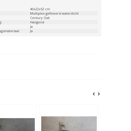
:
40x22x52 cm
:
Multiplex gefineerd waterdicht
Century Oak
g:
Hangend
:
Ja
ngsmateriaal:
Ja