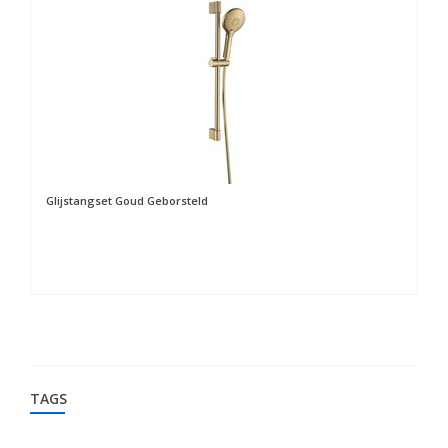
Glijstangset Goud Geborsteld
St
TAGS