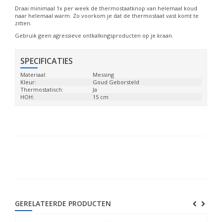
Draai minimaal 1x per week de thermostaatknop van helemaal koud
naar helemaal warm. Zo voorkom je dat de thermostaat vast komt te
zitten.
Gebruik geen agressieve ontkalkingsproducten op je kraan.
SPECIFICATIES
Materiaal:
Messing
Kleur:
Goud Geborsteld
Thermostatisch:
Ja
HOH:
15 cm
GERELATEERDE PRODUCTEN