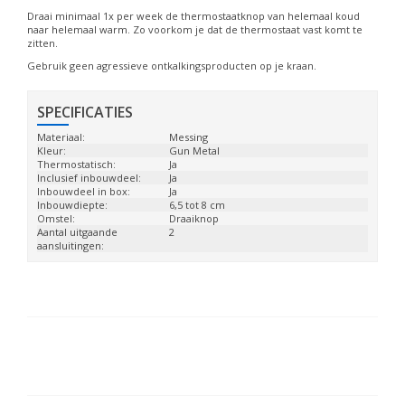
Draai minimaal 1x per week de thermostaatknop van helemaal koud
naar helemaal warm. Zo voorkom je dat de thermostaat vast komt te
zitten.
Gebruik geen agressieve ontkalkingsproducten op je kraan.
SPECIFICATIES
Materiaal:
Messing
Kleur:
Gun Metal
Thermostatisch:
Ja
Inclusief inbouwdeel:
Ja
Inbouwdeel in box:
Ja
Inbouwdiepte:
6,5 tot 8 cm
Omstel:
Draaiknop
Aantal uitgaande
2
aansluitingen: