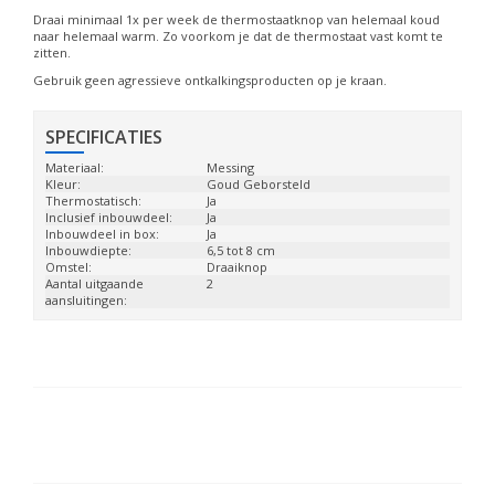
Draai minimaal 1x per week de thermostaatknop van helemaal koud
naar helemaal warm. Zo voorkom je dat de thermostaat vast komt te
zitten.
Gebruik geen agressieve ontkalkingsproducten op je kraan.
SPECIFICATIES
Materiaal:
Messing
Kleur:
Goud Geborsteld
Thermostatisch:
Ja
Inclusief inbouwdeel:
Ja
Inbouwdeel in box:
Ja
Inbouwdiepte:
6,5 tot 8 cm
Omstel:
Draaiknop
Aantal uitgaande
2
aansluitingen: