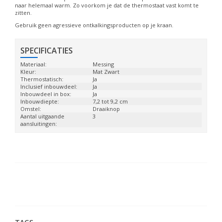
naar helemaal warm. Zo voorkom je dat de thermostaat vast komt te
zitten.
Gebruik geen agressieve ontkalkingsproducten op je kraan.
SPECIFICATIES
Materiaal:
Messing
Kleur:
Mat Zwart
Thermostatisch:
Ja
Inclusief inbouwdeel:
Ja
Inbouwdeel in box:
Ja
Inbouwdiepte:
7,2 tot 9,2 cm
Omstel:
Draaiknop
Aantal uitgaande
3
aansluitingen: