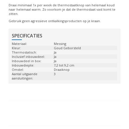
Draai minimaal 1x per week de thermostaatknop van helemaal koud
naar helemaal warm. Zo voorkom je dat de thermostaat vast komt te
zitten.
Gebruik geen agressieve ontkalkingsproducten op je kraan.
SPECIFICATIES
Materiaal:
Messing
Kleur:
Goud Geborsteld
Thermostatisch:
Ja
Inclusief inbouwdeel:
Ja
Inbouwdeel in box:
Ja
Inbouwdiepte:
7,2 tot 9,2 cm
Omstel:
Draaiknop
Aantal uitgaande
3
aansluitingen: