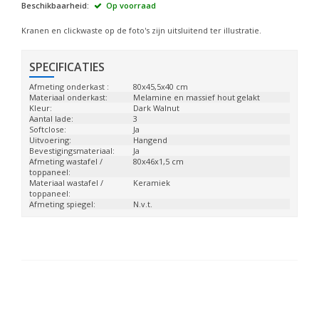
Beschikbaarheid:
Op voorraad
Kranen en clickwaste op de foto's zijn uitsluitend ter illustratie.
SPECIFICATIES
Afmeting onderkast :
80x45,5x40 cm
Materiaal onderkast:
Melamine en massief hout gelakt
Kleur:
Dark Walnut
Aantal lade:
3
Softclose:
Ja
Uitvoering:
Hangend
Bevestigingsmateriaal:
Ja
Afmeting wastafel /
80x46x1,5 cm
toppaneel:
Materiaal wastafel /
Keramiek
toppaneel:
Afmeting spiegel:
N.v.t.