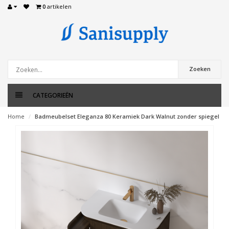
0
artikelen
Zoeken
CATEGORIEËN
Home
Badmeubelset Eleganza 80 Keramiek Dark Walnut zonder spiegel