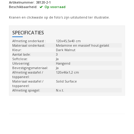
Artikelnummer:
38120-2-1
Beschikbaarheid:
Op voorraad
Kranen en clickwaste op de foto's zijn uitsluitend ter illustratie.
SPECIFICATIES
Afmeting onderkast :
120x45,5x40 cm
Materiaal onderkast:
Melamine en massief hout gelakt
Kleur:
Dark Walnut
Aantal lade:
3
Softclose:
Ja
Uitvoering:
Hangend
Bevestigingsmateriaal:
Ja
Afmeting wastafel /
120x46x1,2 cm
toppaneel:
Materiaal wastafel /
Solid Surface
toppaneel:
Afmeting spiegel:
N.v.t.